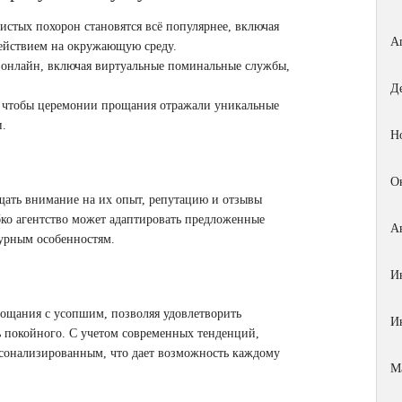
стых похорон становятся всё популярнее, включая
А
ействием на окружающую среду.
онлайн, включая виртуальные поминальные службы,
Д
, чтобы церемонии прощания отражали уникальные
и.
Н
О
щать внимание на их опыт, репутацию и отзывы
бко агентство может адаптировать предложенные
А
урным особенностям.
И
рощания с усопшим, позволяя удовлетворить
И
ь покойного. С учетом современных тенденций,
рсонализированным, что дает возможность каждому
М