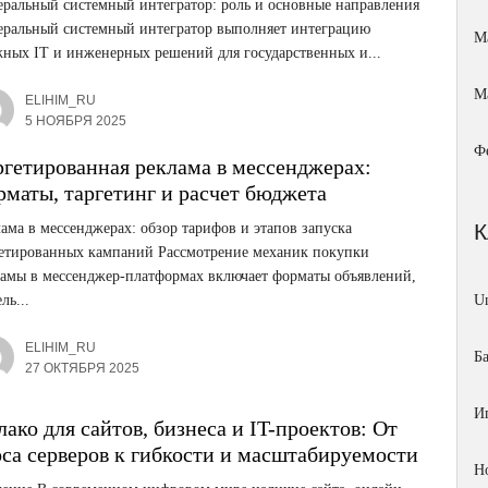
ральный системный интегратор: роль и основные направления
еральный системный интегратор выполняет интеграцию
М
ных IT и инженерных решений для государственных и...
М
ELIHIM_RU
5 НОЯБРЯ 2025
Ф
ргетированная реклама в мессенджерах:
рматы, таргетинг и расчет бюджета
ама в мессенджерах: обзор тарифов и этапов запуска
гетированных кампаний Рассмотрение механик покупки
ламы в мессенджер-платформах включает форматы объявлений,
ль...
Un
ELIHIM_RU
Б
27 ОКТЯБРЯ 2025
И
ако для сайтов, бизнеса и IT-проектов: От
оса серверов к гибкости и масштабируемости
Н