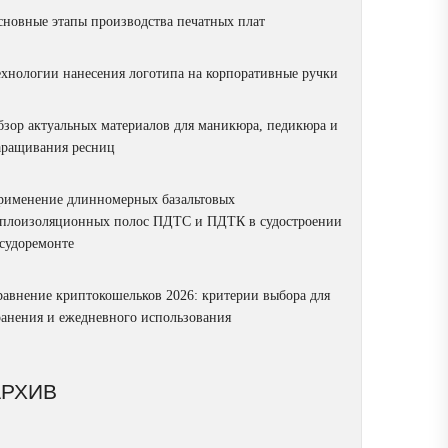
сновные этапы производства печатных плат
ехнологии нанесения логотипа на корпоративные ручки
бзор актуальных материалов для маникюра, педикюра и
аращивания ресниц
рименение длинномерных базальтовых
еплоизоляционных полос ПДТС и ПДТК в судостроении
 судоремонте
равнение криптокошельков 2026: критерии выбора для
ранения и ежедневного использования
АРХИВ