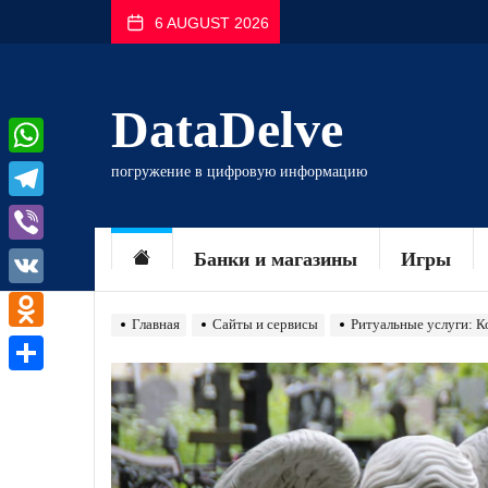
Перейти
6 AUGUST 2026
к
содержимому
DataDelve
WhatsApp
погружение в цифровую информацию
Telegram
Viber
Банки и магазины
Игры
VK
Главная
Сайты и сервисы
Ритуальные услуги: 
Odnoklassniki
Отправить