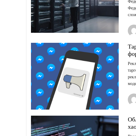
Феде
Фед
слож
Та
фо
Рекл
тар
рек
моде
Обл
ха