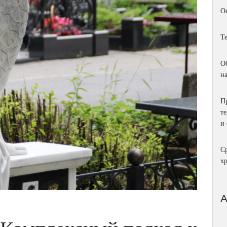
О
Т
О
н
П
т
и
С
х