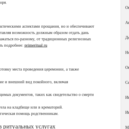
оря.
О
А
рактическими аспектами прощания, но и обеспечивают
тавляя возможность должным образом отдать дань
Д
ражаться по-разному, от традиционных религиозных
ть подробнее:
primeritual.ru
Н
О
товку места проведения церемонии, а также
ие и внешний вид покойного, включая
С
мых документов, таких как свидетельство о смерти
И
ела на кладбище или в крематорий.
И
огическая помощь родственникам.
в ритуальных услугах
М