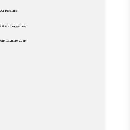
рограммы
айты и сервисы
оциальные сети