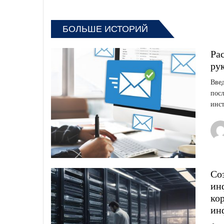
БОЛЬШЕ ИСТОРИЙ
Рас
ру
Введ
пос
инст
Со
ин
ко
ин