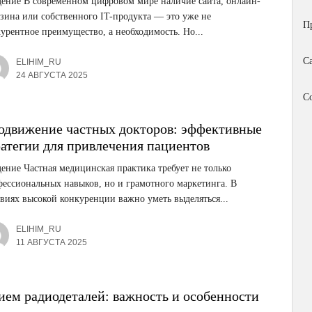
ение В современном цифровом мире наличие сайта, онлайн-
зина или собственного IT-продукта — это уже не
П
урентное преимущество, а необходимость. Но...
С
ELIHIM_RU
24 АВГУСТА 2025
С
одвижение частных докторов: эффективные
ратегии для привлечения пациентов
ение Частная медицинская практика требует не только
ессиональных навыков, но и грамотного маркетинга. В
виях высокой конкуренции важно уметь выделяться...
ELIHIM_RU
11 АВГУСТА 2025
ием радиодеталей: важность и особенности