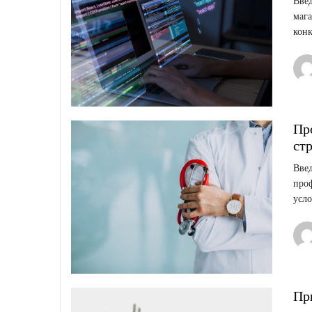
Введ
мага
конк
Пр
ст
Введ
проф
усло
Пр