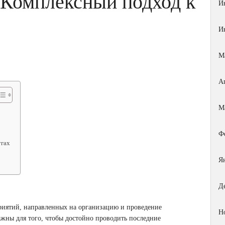
 Комплексный подход к
И
И
М
А
М
Ф
угах
Я
Д
риятий, направленных на организацию и проведение
Н
ажны для того, чтобы достойно проводить последние