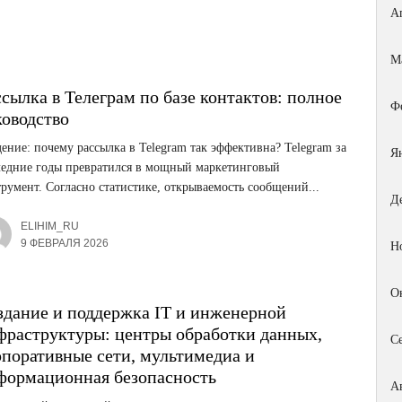
А
М
сылка в Телеграм по базе контактов: полное
Ф
ководство
ение: почему рассылка в Telegram так эффективна? Telegram за
Я
ледние годы превратился в мощный маркетинговый
румент. Согласно статистике, открываемость сообщений...
Д
ELIHIM_RU
9 ФЕВРАЛЯ 2026
Н
О
здание и поддержка IT и инженерной
фраструктуры: центры обработки данных,
С
рпоративные сети, мультимедиа и
формационная безопасность
А