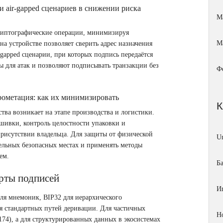
и air‑gapped сценариев в снижении риска
М
риптографические операции, минимизируя
М
на устройстве позволяет сверить адрес назначения
‑gapped сценарии, при которых подпись передаётся
ы для атак и позволяют подписывать транзакции без
Ф
рометация: как их минимизировать
тва возникает на этапе производства и логистики.
ивки, контроль целостности упаковки и
рисутствии владельца. Для защиты от физической
Un
ельных безопасных местах и применять методы
ем.
Б
рты подписей
И
ля мнемоник, BIP32 для иерархического
я стандартных путей деривации. Для частичных
Н
74), а для структурированных данных в экосистемах