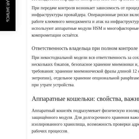
ПРЕДЫДУЩАЯ ЗАПИСЬ
При передаче контроля возникает зависимость от проце
инфраструктуры провайдера. Операционные риски включа
работе ключевого менеджмента и атак на инфраструктур
используют аппаратные модули HSM и многофакторные 
компрометации остаётся.
Ответственность владельца при полном контроле 
При некостодиальной модели вся ответственность за сох
нескольких бэкапов, безопасное хранение мнемоники и,
требования: хранение мнемонической фразы длиной 12 с
энтропии), отдельное хранение опциональной passphras
при утрате устройства.
Аппаратные кошельки: свойства, важн
Аппаратный кошелёк подразумевает физическую изоля
защищённого модуля. Для долгосрочного хранения важ
изолированного хранилища, возможность проверки адрес
рабочих процессов.