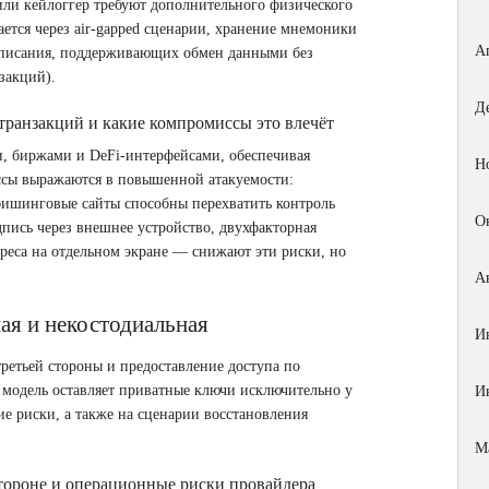
 или кейлоггер требуют дополнительного физического
ается через air‑gapped сценарии, хранение мнемоники
А
дписания, поддерживающих обмен данными без
закций).
Д
транзакций и какие компромиссы это влечёт
, биржами и DeFi-интерфейсами, обеспечивая
Н
ссы выражаются в повышенной атакуемости:
фишинговые сайты способны перехватить контроль
О
пись через внешнее устройство, двухфакторная
дреса на отдельном экране — снижают эти риски, но
А
ая и некостодиальная
И
третьей стороны и предоставление доступа по
я модель оставляет приватные ключи исключительно у
И
е риски, а также на сценарии восстановления
М
стороне и операционные риски провайдера