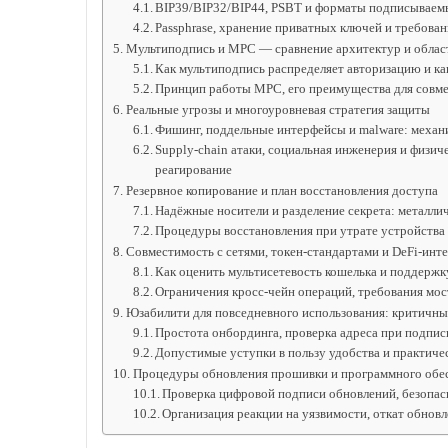
BIP39/BIP32/BIP44, PSBT и форматы подписываем
Passphrase, хранение приватных ключей и требова
Мультиподпись и MPC — сравнение архитектур и облас
Как мультиподпись распределяет авторизацию и ка
Принцип работы MPC, его преимущества для совме
Реальные угрозы и многоуровневая стратегия защиты
Фишинг, поддельные интерфейсы и malware: механ
Supply‑chain атаки, социальная инженерия и физи
реагирование
Резервное копирование и план восстановления доступа
Надёжные носители и разделение секрета: металлич
Процедуры восстановления при утрате устройства
Совместимость с сетями, токен‑стандартами и DeFi‑инт
Как оценить мультисетевость кошелька и поддерж
Ограничения кросс‑чейн операций, требования мо
Юзабилити для повседневного использования: критичн
Простота онбординга, проверка адреса при подпис
Допустимые уступки в пользу удобства и практиче
Процедуры обновления прошивки и программного обе
Проверка цифровой подписи обновлений, безопас
Организация реакции на уязвимости, откат обновл