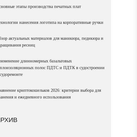
сновные этапы производства печатных плат
ехнологии нанесения логотипа на корпоративные ручки
бзор актуальных материалов для маникюра, педикюра и
аращивания ресниц
рименение длинномерных базальтовых
еплоизоляционных полос ПДТС и ПДТК в судостроении
 судоремонте
равнение криптокошельков 2026: критерии выбора для
ранения и ежедневного использования
АРХИВ