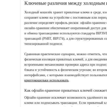
Ключевые различия между холодным 
Холодный кошелёк хранит приватные ключи в среде, изо
сохраняет ключи на устройстве с постоянным или пери
различие определяет профиль рисков: офлайн-хранение
онлайн‑хранение обеспечивает оперативный доступ для
и обмена транзакциями используются стандарты BIP39/
транзакций (PSBT, BIP174), а для структурированных 
типизированной подписи.
Сравнивая практические сценарии, можно отметить, что
физическая изоляция приватных ключей, а для ежедне
встроенными механизмами проверки адреса при подписи
бэкапа и устойчивость к физическим угрозам; во второ
интерфейсами, с которыми взаимодействует пользователь
криптокошельки использовать
.
Как офлайн-хранение приватных ключей снижает 
Офлайн‑хранение исключает возможность удалённого вы
ключи или подписывать транзакции. Если приватный кл