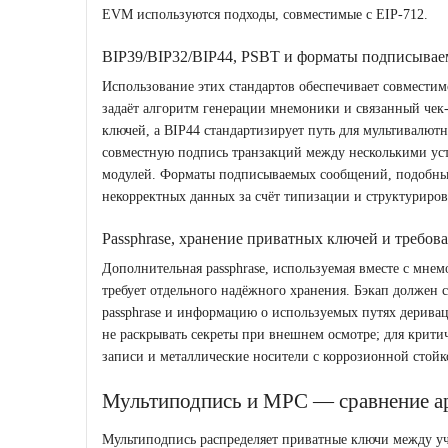
EVM используются подходы, совместимые с EIP‑712.
BIP39/BIP32/BIP44, PSBT и форматы подписывае
Использование этих стандартов обеспечивает совмести
задаёт алгоритм генерации мнемоники и связанный чек
ключей, а BIP44 стандартизирует путь для мультивалю
совместную подпись транзакций между несколькими ус
модулей. Форматы подписываемых сообщений, подобны
некорректных данных за счёт типизации и структуриров
Passphrase, хранение приватных ключей и требов
Дополнительная passphrase, используемая вместе с мнем
требует отдельного надёжного хранения. Бэкап должен
passphrase и информацию о используемых путях деривац
не раскрывать секреты при внешнем осмотре; для кри
записи и металлические носители с коррозионной стойк
Мультиподпись и MPC — сравнение ар
Мультиподпись распределяет приватные ключи между уч