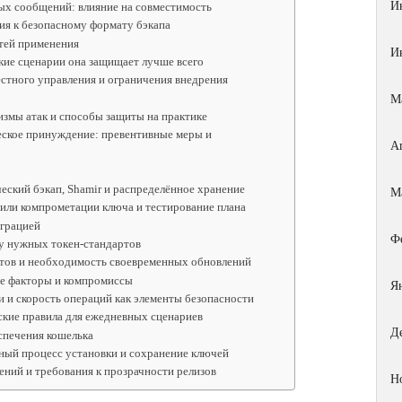
И
ых сообщений: влияние на совместимость
ния к безопасному формату бэкапа
тей применения
И
кие сценарии она защищает лучше всего
стного управления и ограничения внедрения
М
измы атак и способы защиты на практике
ческое принуждение: превентивные меры и
А
еский бэкап, Shamir и распределённое хранение
М
 или компрометации ключа и тестирование плана
еграцией
Ф
ку нужных токен‑стандартов
стов и необходимость своевременных обновлений
ые факторы и компромиссы
Я
и и скорость операций как элементы безопасности
ские правила для ежедневных сценариев
Д
спечения кошелька
ный процесс установки и сохранение ключей
ений и требования к прозрачности релизов
Н