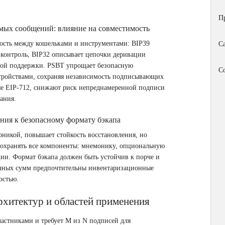
П
мых сообщений: влияние на совместимость
мость между кошельками и инструментами: BIP39
С
‑контроль, BIP32 описывает цепочки деривации
тной поддержки. PSBT упрощает безопасную
С
тройствами, сохраняя независимость подписывающих
е EIP‑712, снижают риск непреднамеренной подписи
ания.
ания к безопасному формату бэкапа
оникой, повышает стойкость восстановления, но
 сохранять все компоненты: мнемонику, опциональную
ии. Формат бэкапа должен быть устойчив к порче и
тичных сумм предпочтительны инвентаризационные
остью.
хитектур и областей применения
астниками и требует M из N подписей для