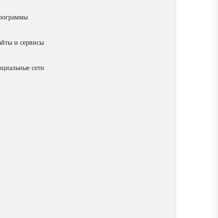
рограммы
айты и сервисы
оциальные сети