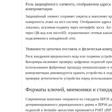
Роль защищённого элемента, отображения адреса 
компрометации
Защищённый элемент сохраняет секреты и выполняет к
поверхность атаки на хост‑систему. Отображение адреса 
локально, исключая подмену через интерфейс хоста. Air
через QR‑код или microSD, ограничивают сетевые канал
подключения к ненадёжной сети.
Уязвимости цепочки поставок и физическая комп
Риск внедрения вредоносного кода или подмены устройс
Контрмеры включают проверку цифровых подписей прош
использование фабричных процедур инициализации в п
компрометации рекомендуется хранить устройства в отд
проверки аутентичности устройства перед использовани
Форматы ключей, мнемоники и станда
Современные кошельки опираются на стандарты BIP39 д
детерминированного деривационного дерева и BIP44 дл
подписей в биткойн‑экосистеме применяется PSBT (BIP1