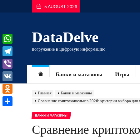
Перейти
5 AUGUST 2026
к
содержимому
DataDelve
WhatsApp
погружение в цифровую информацию
Telegram
Viber
Банки и магазины
Игры
VK
Главная
Банки и магазины
Odnoklassniki
Сравнение криптокошельков 2026: критерии выбора для 
Отправить
БАНКИ И МАГАЗИНЫ
Сравнение криптоко