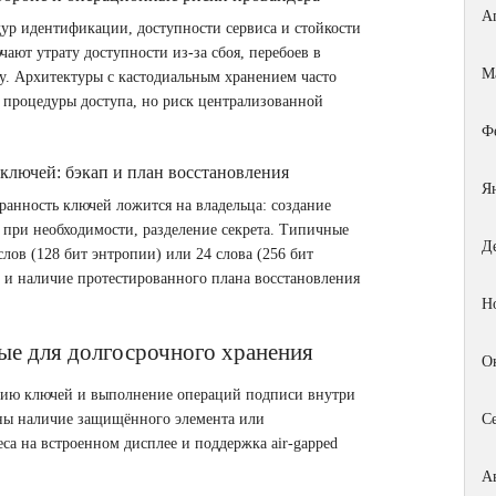
А
дур идентификации, доступности сервиса и стойкости
ют утрату доступности из‑за сбоя, перебоев в
М
у. Архитектуры с кастодиальным хранением часто
процедуры доступа, но риск централизованной
Ф
ключей: бэкап и план восстановления
Я
ранность ключей ложится на владельца: создание
 при необходимости, разделение секрета. Типичные
Д
лов (128 бит энтропии) или 24 слова (256 бит
e и наличие протестированного плана восстановления
Н
ые для долгосрочного хранения
О
цию ключей и выполнение операций подписи внутри
ны наличие защищённого элемента или
С
а на встроенном дисплее и поддержка air‑gapped
А