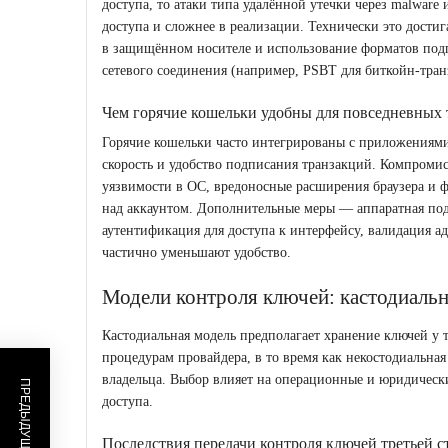
доступа, то атаки типа удалённой утечки через malware
доступа и сложнее в реализации. Технически это достиг
в защищённом носителе и использование форматов по
сетевого соединения (например, PSBT для биткойн‑тран
Чем горячие кошельки удобны для повседневных 
Горячие кошельки часто интегрированы с приложениями
скорость и удобство подписания транзакций. Компроми
уязвимости в ОС, вредоносные расширения браузера и 
над аккаунтом. Дополнительные меры — аппаратная под
аутентификация для доступа к интерфейсу, валидация а
частично уменьшают удобство.
Модели контроля ключей: кастодиальн
Кастодиальная модель предполагает хранение ключей у 
процедурам провайдера, в то время как некостодиальна
владельца. Выбор влияет на операционные и юридически
доступа.
Последствия передачи контроля ключей третьей 