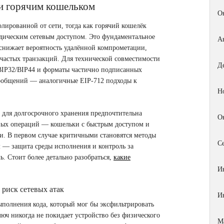
и горячим кошельком
О
лированной от сети, тогда как горячий кошелёк
одическим сетевым доступом. Это фундаментальное
А
 снижает вероятность удалённой компрометации,
 частых транзакций. Для технической совместимости
Д
BIP32/BIP44 и форматы частично подписанных
сообщений — аналогичные EIP‑712 подходы к
Н
 для долгосрочного хранения предпочтительна
О
вных операций — кошельки с быстрым доступом и
. В первом случае критичными становятся методы
С
м — защита среды исполнения и контроль за
. Стоит более детально разобраться,
какие
И
риск сетевых атак
И
полнения кода, который мог бы эксфильтрировать
юч никогда не покидает устройство без физического
М