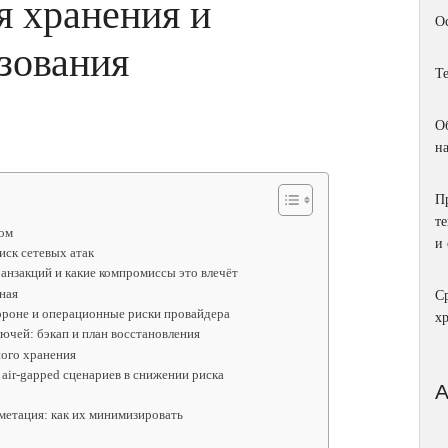
я хранения и
О
зования
Т
О
н
П
т
ом
и
иск сетевых атак
анзакций и какие компромиссы это влечёт
ная
С
тороне и операционные риски провайдера
х
ючей: бэкап и план восстановления
ного хранения
air‑gapped сценариев в снижении риска
метация: как их минимизировать