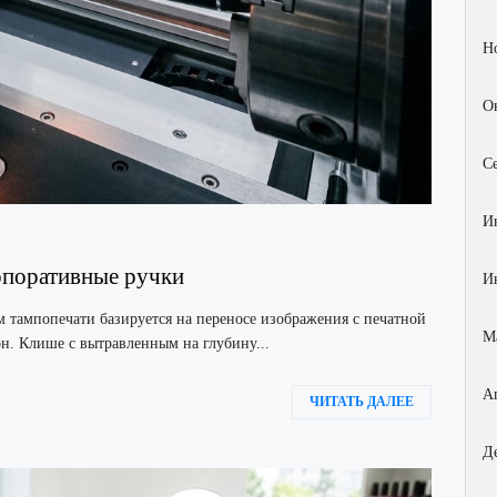
Н
О
С
И
рпоративные ручки
И
 тампопечати базируется на переносе изображения с печатной
М
н. Клише с вытравленным на глубину...
А
ЧИТАТЬ ДАЛЕЕ
Д