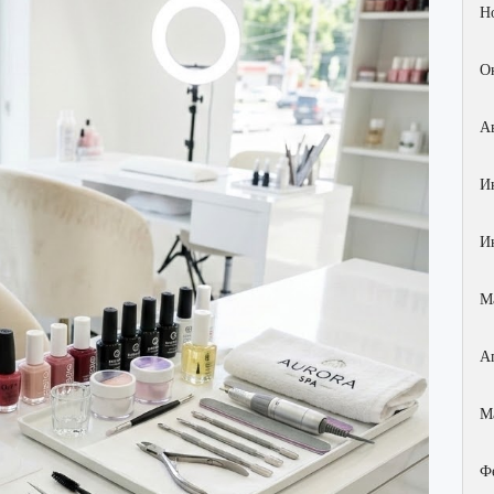
Н
О
А
И
И
М
А
М
Ф