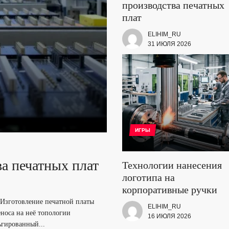
производства печатных
плат
ELIHIM_RU
31 ИЮЛЯ 2026
ИГРЫ
а печатных плат
ипа на
в для маникюра,
базальтовых
 2026: критерии
Технологии нанесения
логотипа на
сниц
ПДТС и ПДТК в
невного
корпоративные ручки
 Изготовление печатной платы
ELIHIM_RU
еноса на неё топологии
16 ИЮЛЯ 2026
 тампопечати базируется на
ание декоративного слоя на
гированный...