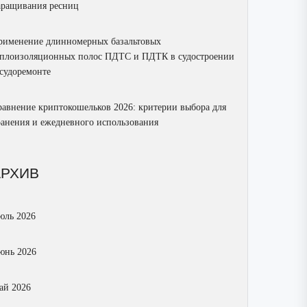
аращивания ресниц
рименение длинномерных базальтовых
еплоизоляционных полос ПДТС и ПДТК в судостроении
 судоремонте
равнение криптокошельков 2026: критерии выбора для
ранения и ежедневного использования
АРХИВ
юль 2026
юнь 2026
ай 2026