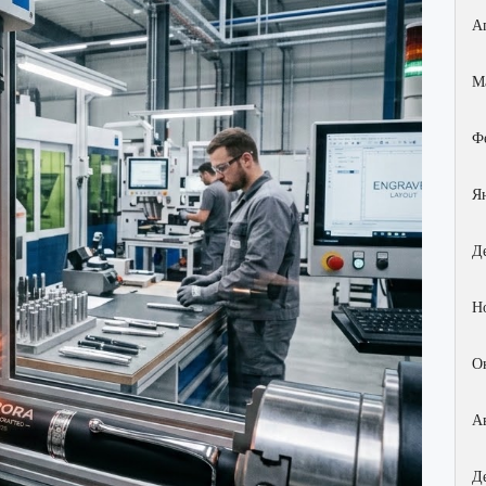
А
М
Ф
Я
Д
Н
О
А
Д