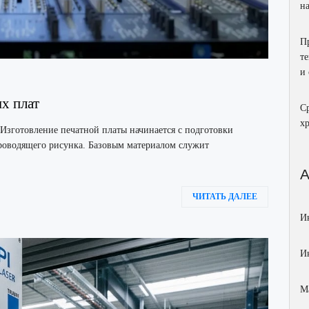
н
П
т
и
х плат
С
х
Изготовление печатной платы начинается с подготовки
проводящего рисунка. Базовым материалом служит
ЧИТАТЬ ДАЛЕЕ
И
И
М