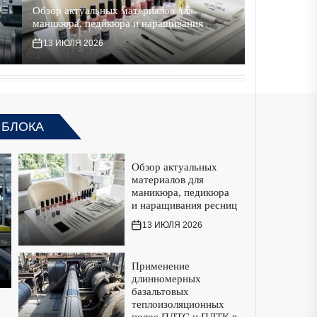
Обзор актуальных материалов для
Применение 
маникюра, педикюра и наращивания
теплоизоляц
ресниц
судостроени
13 ИЮЛЯ 2026
10 ИЮЛЯ 20
 БЛОКА
Обзор актуальных
материалов для
маникюра, педикюра
и наращивания ресниц
13 ИЮЛЯ 2026
Применение
длинномерных
базальтовых
теплоизоляционных