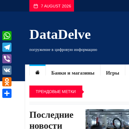
Перейти
7 AUGUST 2026
к
содержимому
DataDelve
WhatsApp
погружение в цифровую информацию
Telegram
Viber
Банки и магазины
Игры
VK
Odnoklassniki
ТРЕНДОВЫЕ МЕТКИ
Отправить
Последние
новости