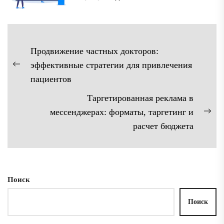
Навигация
Продвижение частных докторов:
по
эффективные стратегии для привлечения
Предыдущая
записям
пациентов
запись:
Таргетированная реклама в
мессенджерах: форматы, таргетинг и
Сл
расчет бюджета
зап
Поиск
Поиск