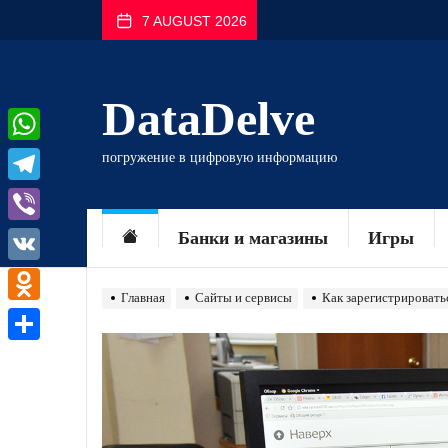
Перейти
7 AUGUST 2026
к
содержимому
DataDelve
WhatsApp
погружение в цифровую информацию
Telegram
Viber
Банки и магазины
Игры
VK
Главная
Сайты и сервисы
Как зарегистрировать
Odnoklassniki
Отправить