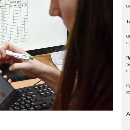
О
Т
О
н
П
т
и
С
х