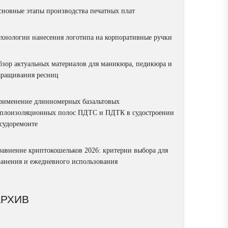
сновные этапы производства печатных плат
ехнологии нанесения логотипа на корпоративные ручки
бзор актуальных материалов для маникюра, педикюра и
аращивания ресниц
рименение длинномерных базальтовых
еплоизоляционных полос ПДТС и ПДТК в судостроении
 судоремонте
равнение криптокошельков 2026: критерии выбора для
ранения и ежедневного использования
АРХИВ