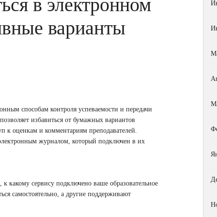
ться в электронном
И
ивные варианты
И
М
А
М
ронным способам контроля успеваемости и передачи
 позволяет избавиться от бумажных вариантов
Ф
уп к оценкам и комментариям преподавателей.
 электронным журналом, который подключен в их
Я
Д
о, к какому сервису подключено ваше образовательное
ься самостоятельно, а другие поддерживают
Н