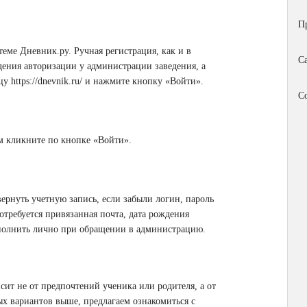
П
ме Дневник.ру. Ручная регистрация, как и в
С
ения авторизации у администрации заведения, а
ицу
https://dnevnik.ru/
и нажмите кнопку «Войти».
С
м кликните по кнопке «Войти».
рнуть учетную запись, если забыли логин, пароль
отребуется привязанная почта, дата рождения
ыполнить лично при обращении в администрацию.
сит не от предпочтений ученика или родителя, а от
ых вариантов выше, предлагаем ознакомиться с