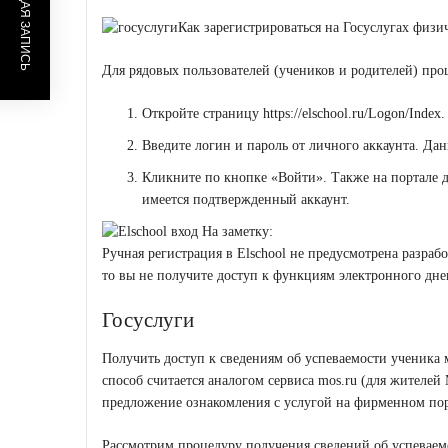
ПРЕДЫДУЩАЯ ЗАПИСЬ
Как зарегистрироваться на Госуслугах физи
Для рядовых пользователей (учеников и родителей) про
Откройте страницу
https://elschool.ru/Logon/Index
.
Введите логин и пароль от личного аккаунта. Да
Кликните по кнопке «Войти». Также на портале до
имеется подтвержденный аккаунт.
На заметку:
Ручная регистрация в Elschool не предусмотрена разраб
то вы не получите доступ к функциям электронного дне
Госуслуги
Получить доступ к сведениям об успеваемости ученика 
способ считается аналогом сервиса mos.ru (для жителей
предложение ознакомления с услугой на фирменном пор
Рассмотрим процедуру получения сведений об успеваемо