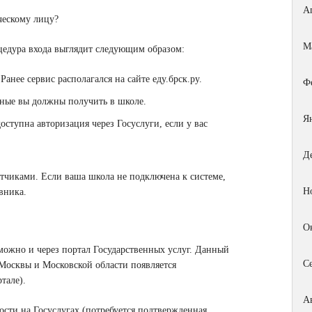
А
ческому лицу?
М
цедура входа выглядит следующим образом:
 Ранее сервис располагался на сайте еду.брск.ру.
Ф
нные вы должны получить в школе.
Я
ступна авторизация через Госуслуги, если у вас
Д
отчиками. Если ваша школа не подключена к системе,
Н
вника.
О
можно и через портал Государственных услуг. Данный
С
 Москвы и Московской области появляется
тале).
А
сти на Госуслугах (потребуется подтвержденная