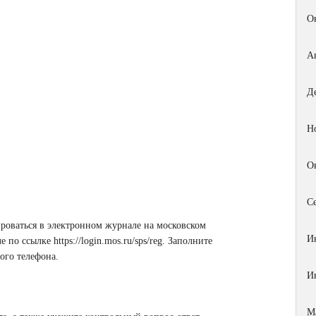
О
А
Д
Н
О
С
ироваться в электронном журнале на московском
И
ле по ссылке
https://login.mos.ru/sps/reg
. Заполните
ого телефона.
И
М