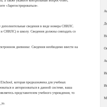
, а также укажите контрольный вопрос-ответ,
ите «Зарегистрироваться».
А
Д
те дополнительные сведения в виде номера СНИЛС.
р и СНИЛС) в школу. Сведения должны совпадать со
Н
лектронном дневнике. Сведения необходимо ввести на
О
А
И
Elschool, которая предназначена для учебных
И
оваться и авторизоваться в данной системе, ваша
являетесь представителем учебного учреждения, то
М
l_to
.