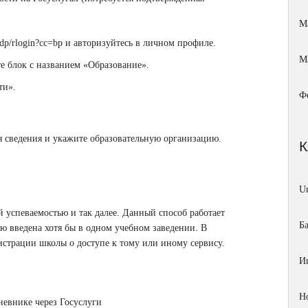
М
/idp/rlogin?cc=bp
и авторизуйтесь в личном профиле.
М
те блок с названием «Образование».
ти».
Ф
я сведения и укажите образовательную организацию.
Un
 успеваемостью и так далее. Данный способ работает
Б
ью введена хотя бы в одном учебном заведении. В
истрации школы о доступе к тому или иному сервису.
И
Н
невнике через Госуслуги