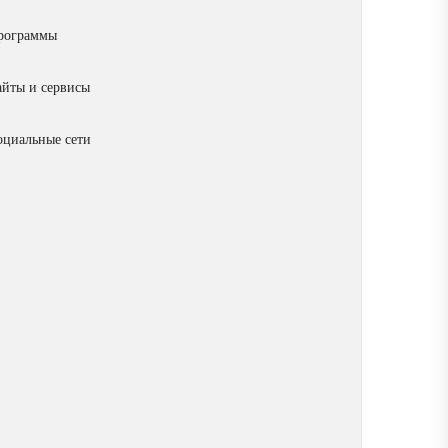
рограммы
айты и сервисы
оциальные сети