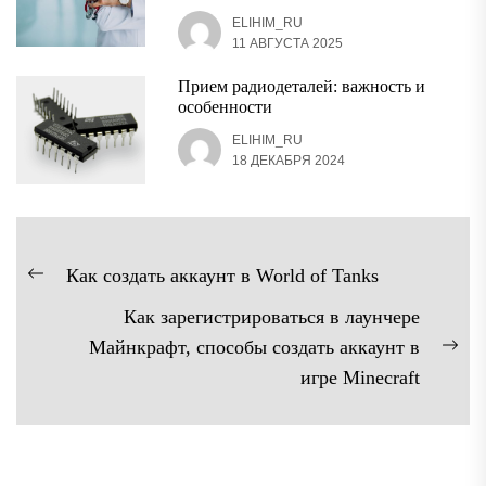
ELIHIM_RU
11 АВГУСТА 2025
Прием радиодеталей: важность и
особенности
ELIHIM_RU
18 ДЕКАБРЯ 2024
Навигация
Как создать аккаунт в World of Tanks
Предыдущая
по
Как зарегистрироваться в лаунчере
запись:
записям
Майнкрафт, способы создать аккаунт в
Сл
игре Minecraft
зап