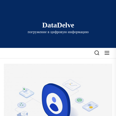
Перейти
к
содержимому
DataDelve
погружение в цифровую информацию