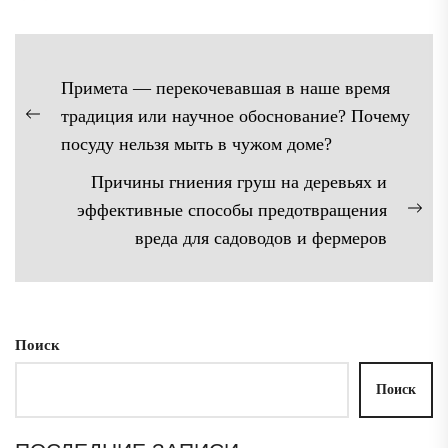
Навигация
Примета — перекочевавшая в наше время
по
традиция или научное обоснование? Почему
Предыдущая
записям
посуду нельзя мыть в чужом доме?
запись:
Причины гниения груш на деревьях и
эффективные способы предотвращения
Сл
вреда для садоводов и фермеров
зап
Поиск
Поиск