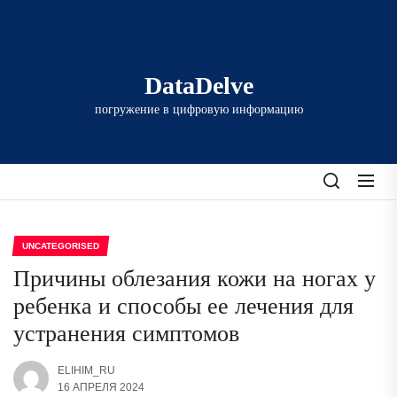
Перейти
к
содержимому
DataDelve
погружение в цифровую информацию
UNCATEGORISED
Причины облезания кожи на ногах у
ребенка и способы ее лечения для
устранения симптомов
ELIHIM_RU
16 АПРЕЛЯ 2024