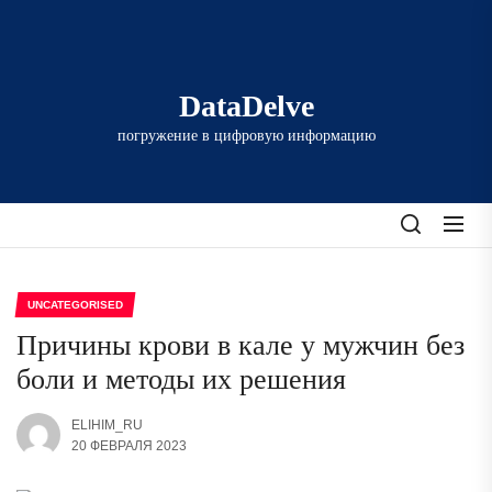
Перейти
к
содержимому
DataDelve
погружение в цифровую информацию
UNCATEGORISED
Причины крови в кале у мужчин без
боли и методы их решения
ELIHIM_RU
20 ФЕВРАЛЯ 2023