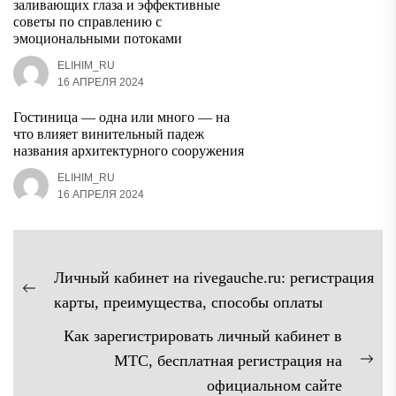
заливающих глаза и эффективные
советы по справлению с
эмоциональными потоками
ELIHIM_RU
16 АПРЕЛЯ 2024
Гостиница — одна или много — на
что влияет винительный падеж
названия архитектурного сооружения
ELIHIM_RU
16 АПРЕЛЯ 2024
Навигация
Личный кабинет на rivegauche.ru: регистрация
по
Предыдущая
карты, преимущества, способы оплаты
записям
запись:
Как зарегистрировать личный кабинет в
МТС, бесплатная регистрация на
Сл
официальном сайте