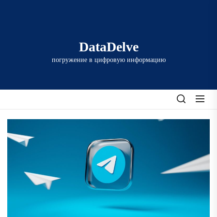
Перейти
к
содержимому
DataDelve
погружение в цифровую информацию