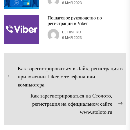
6 МАЯ 2023
Пошаговое руководство по
регистрации в Viber
ELIHIM_RU
6 МАЯ 2023
Навигация
Как зарегистрироваться в Лайк, регистрация в
по
приложении Likee с телефона или
Предыдущая
записям
компьютера
запись:
Как зарегистрироваться на Столото,
регистрация на официальном сайте
Сл
www.stoloto.ru
зап