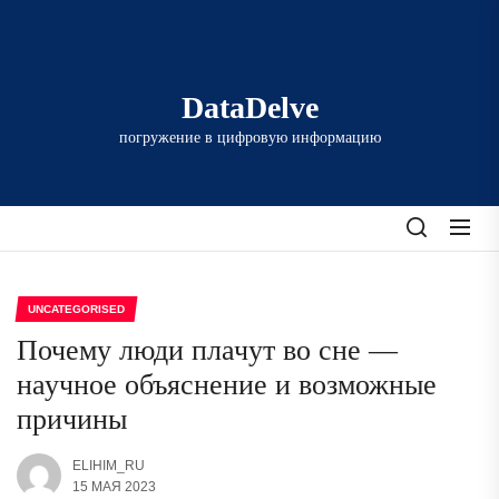
Перейти
к
содержимому
DataDelve
погружение в цифровую информацию
UNCATEGORISED
Почему люди плачут во сне —
научное объяснение и возможные
причины
ELIHIM_RU
15 МАЯ 2023