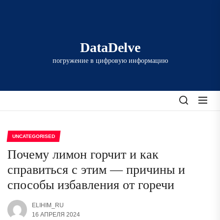
Перейти
к
содержимому
DataDelve
погружение в цифровую информацию
UNCATEGORISED
Почему лимон горчит и как
справиться с этим — причины и
способы избавления от горечи
ELIHIM_RU
16 АПРЕЛЯ 2024