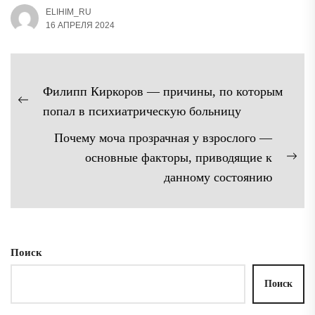
ELIHIM_RU
16 АПРЕЛЯ 2024
Навигация
Филипп Киркоров — причины, по которым
по
Предыдущая
попал в психиатрическую больницу
записям
запись:
Почему моча прозрачная у взрослого —
основные факторы, приводящие к
Сл
данному состоянию
зап
Поиск
Поиск