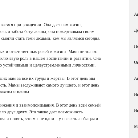
А
киваемся при рождении. Она дает нам жизнь,
Д
бовь и забота безусловны, она пожертвовала своим
смогли стать теми людьми, кем мы являемся сегодня.
Н
ных и ответственных ролей в жизни. Мама не только
т ключевую роль в нашем воспитании и развитии. Она
О
но устойчивыми и целеустремленными личностями.
ших мам за все их труды и жертвы. В этот день мы
А
сть. Мамы заслуживают самого лучшего, и этот день
с важны и ценны.
И
ближения и взаимопонимания. В этот день всей семьей
И
пло друг другу. Это также дает возможность
ва и понять, что мы не одни – у нас есть любящая и
М