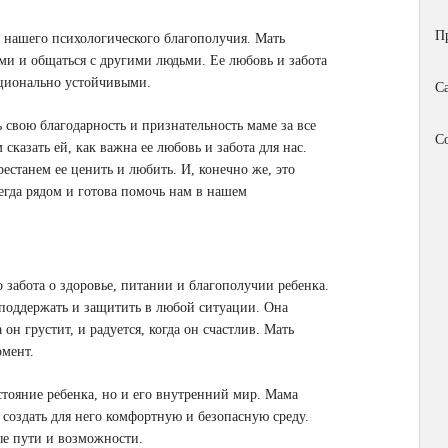
П
 нашего психологического благополучия. Мать
ями и общаться с другими людьми. Ее любовь и забота
оционально устойчивыми.
С
 свою благодарность и признательность маме за все
С
казать ей, как важна ее любовь и забота для нас.
рестанем ее ценить и любить. И, конечно же, это
сегда рядом и готова помочь нам в нашем
 забота о здоровье, питании и благополучии ребенка.
я поддержать и защитить в любой ситуации. Она
он грустит, и радуется, когда он счастлив. Мать
омент.
стояние ребенка, но и его внутренний мир. Мама
 создать для него комфортную и безопасную среду.
ые пути и возможности.