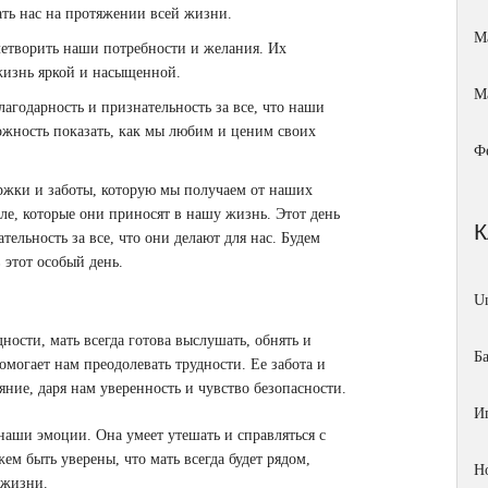
ать нас на протяжении всей жизни.
М
етворить наши потребности и желания. Их
жизнь яркой и насыщенной.
М
агодарность и признательность за все, что наши
можность показать, как мы любим и ценим своих
Ф
ержки и заботы, которую мы получаем от наших
ле, которые они приносят в нашу жизнь. Этот день
ельность за все, что они делают для нас. Будем
 этот особый день.
Un
ности, мать всегда готова выслушать, обнять и
Б
могает нам преодолевать трудности. Ее забота и
ние, даря нам уверенность и чувство безопасности.
И
наши эмоции. Она умеет утешать и справляться с
м быть уверены, что мать всегда будет рядом,
Н
 жизни.