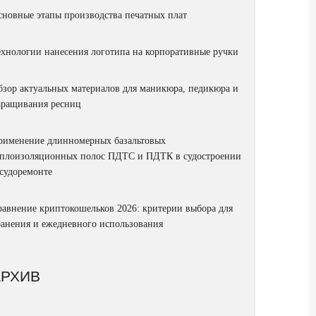
сновные этапы производства печатных плат
ехнологии нанесения логотипа на корпоративные ручки
бзор актуальных материалов для маникюра, педикюра и
аращивания ресниц
рименение длинномерных базальтовых
еплоизоляционных полос ПДТС и ПДТК в судостроении
 судоремонте
равнение криптокошельков 2026: критерии выбора для
ранения и ежедневного использования
АРХИВ