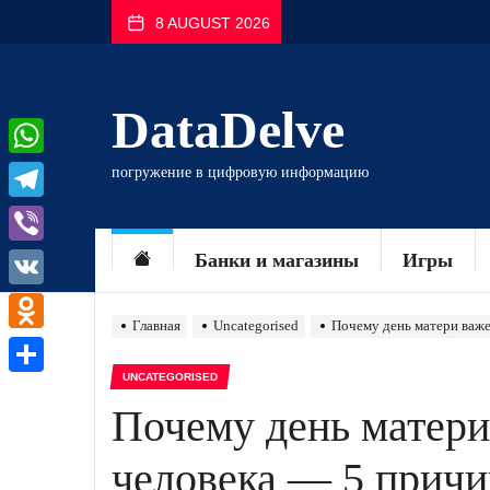
Перейти
8 AUGUST 2026
к
содержимому
DataDelve
WhatsApp
погружение в цифровую информацию
Telegram
Viber
Банки и магазины
Игры
VK
Главная
Uncategorised
Почему день матери важе
Odnoklassniki
UNCATEGORISED
Отправить
Почему день матери
человека — 5 причи