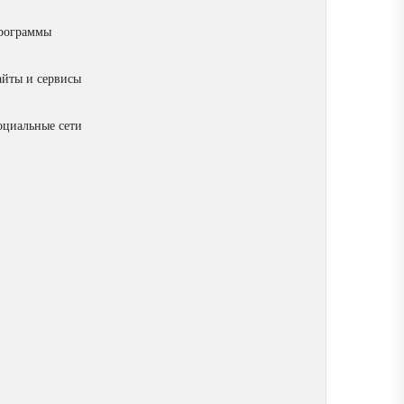
рограммы
айты и сервисы
оциальные сети