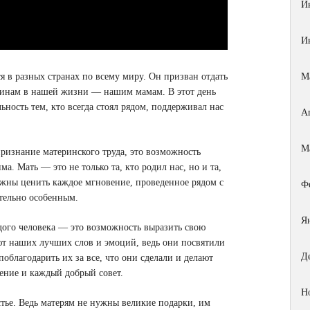
И
И
я в разных странах по всему миру. Он призван отдать
М
щинам в нашей жизни — нашим мамам. В этот день
ность тем, кто всегда стоял рядом, поддерживал нас
А
М
ризнание материнского труда, это возможность
а. Мать — это не только та, кто родил нас, но и та,
лжны ценить каждое мгновение, проведенное рядом с
Ф
ительно особенным.
Я
дого человека — это возможность выразить свою
ют наших лучших слов и эмоций, ведь они посвятили
Д
поблагодарить их за все, что они сделали и делают
ение и каждый добрый совет.
Н
тье. Ведь матерям не нужны великие подарки, им