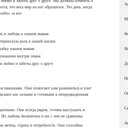
 любви и заботы друг о друге. Мы должны помнить о
А
ется, что весь мир на нас обрушился. Это день, когда
сибо» за все.
М
сть и любовь к нашим мамам
Ф
атеринскую роль в нашей жизни
улыбку нашим мамам
Я
сближение внутри семьи
 любви и заботы друг о друге
Д
Н
ставниками. Они помогают нам развиваться и учат
О
делают нас сильнее и готовыми к непредвиденным
С
итники. Они всегда рядом, готовы выслушать и
Их любовь бесконечна и ни с чем не сравнима.
А
и мечты, страхи и потребности. Они способны