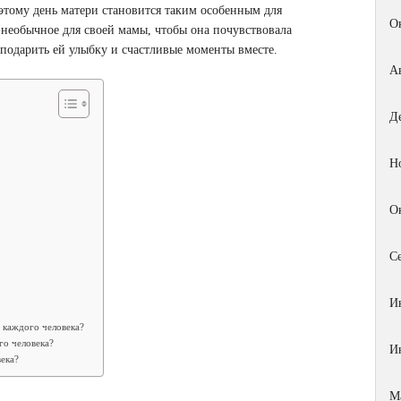
этому день матери становится таким особенным для
О
 необычное для своей мамы, чтобы она почувствовала
подарить ей улыбку и счастливые моменты вместе.
А
Д
Н
О
С
И
 каждого человека?
го человека?
И
века?
М