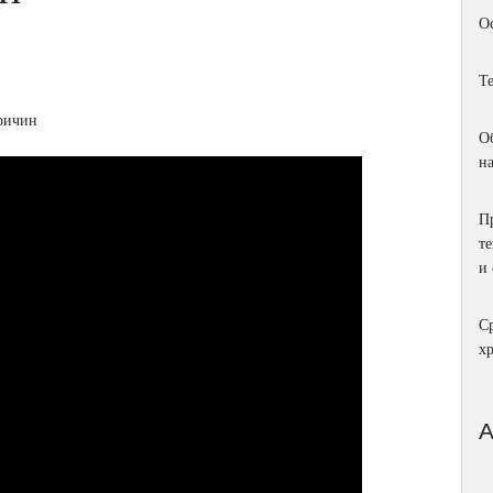
О
Т
О
н
П
т
и
С
х