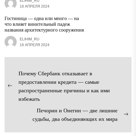
ELIHIM_RU
16 АПРЕЛЯ 2024
Гостиница — одна или много — на
что влияет винительный падеж
названия архитектурного сооружения
ELIHIM_RU
16 АПРЕЛЯ 2024
Навигация
Почему Сбербанк отказывает в
по
предоставлении кредита — самые
записям
Предыдущая
распространенные причины и как ими
запись:
избежать
Печорин и Онегин — две лишние
Сл
судьбы, два объединяющих их мира
зап