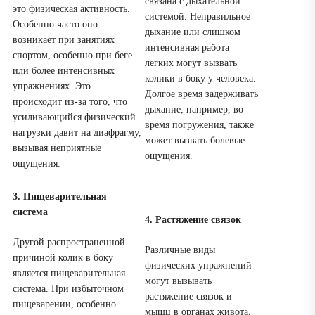
связана с дыхательной
это физическая активность.
системой. Неправильное
Особенно часто оно
дыхание или слишком
возникает при занятиях
интенсивная работа
спортом, особенно при беге
легких могут вызвать
или более интенсивных
колики в боку у человека.
упражнениях. Это
Долгое время задерживать
происходит из-за того, что
дыхание, например, во
усиливающийся физический
время погружения, также
нагрузки давит на диафрагму,
может вызвать болевые
вызывая неприятные
ощущения.
ощущения.
3. Пищеварительная
система
4. Растяжение связок
Другой распространенной
Различные виды
причиной колик в боку
физических упражнений
является пищеварительная
могут вызывать
система. При избыточном
растяжение связок и
пищеварении, особенно
мышц в органах живота,