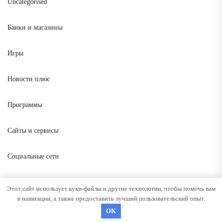
Uncategorised
Банки и магазины
Игры
Новости плюс
Программы
Сайты и сервисы
Социальные сети
ВВЕРХ
↑
Этот сайт использует куки-файлы и другие технологии, чтобы помочь вам
в навигации, а также предоставить лучший пользовательский опыт.
Copyright © 2026
DataDelve.
Все права защищены.
OK
Тема: BoundlessNews От
Themeinwp.
На платформе
WordPress.