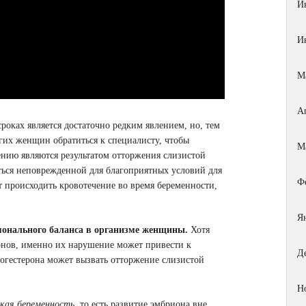
И
И
М
А
роках является достаточно редким явлением, но, тем
гих женщин обратиться к специалисту, чтобы
М
лению являются результатом отторжения слизистой
ться неповрежденной для благоприятных условий для
Ф
т происходить кровотечение во время беременности,
Я
монального баланса в организме женщины.
Хотя
онов, именно их нарушение может привести к
Д
огестерона может вызвать отторжение слизистой
Н
кая беременность
, то есть развитие эмбриона вне