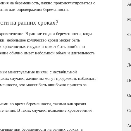
рения на беременность, важно проконсультироваться с
А
ения или опровержения беременности.
М
сти на ранних сроках?
ровотечение. В ранние стадии беременности, когда
Ф
тки, небольшое количество крови может быть
х кровеносных сосудов и может быть ошибочно
Я
чение обычно имеет небольшой объем и длительность,
Д
ные менструальные циклы, с нестабильной
таких случаях, женщины могут продолжать наблюдать
Н
еменности, что может быть ошибочно принято за
О
мами во время беременности, такими как эрозия
течению. В таких случаях, появление кровотечения
С
А
сячные при беременности на ранних сроках, в