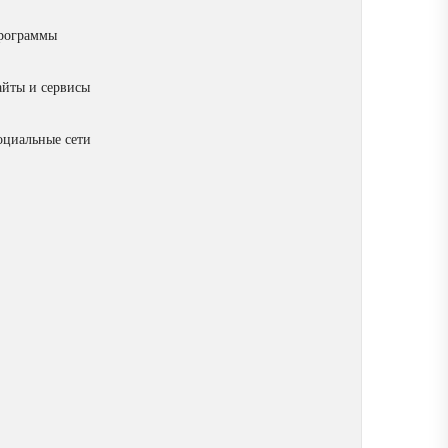
рограммы
айты и сервисы
оциальные сети