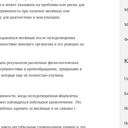
ы и может указывать на проблемы или риски для
М
 беременность при наличии месячных или
у для диагностики и консультации.
М
охраняться месячные после оплодотворения
Ф
енностями женского организма и его реакции на
быть результатом различных физиологических
погрешностями в кровообращении, трещинами в
 которые еще не полностью изучены.
Un
Б
менности, когда оплодотворенная яйцеклетка
жет наблюдаться небольшое кровотечение. Это
бочно принято за месячные и не связано с
И
Н
 иметь нестабильные гормональные уровни и это