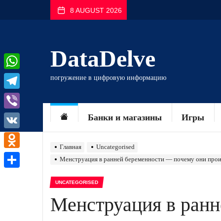
Перейти
8 AUGUST 2026
к
содержимому
DataDelve
WhatsApp
погружение в цифровую информацию
Telegram
Viber
Банки и магазины
Игры
VK
Главная
Uncategorised
Odnoklassniki
Менструация в ранней беременности — почему они прои
Отправить
UNCATEGORISED
Менструация в ран