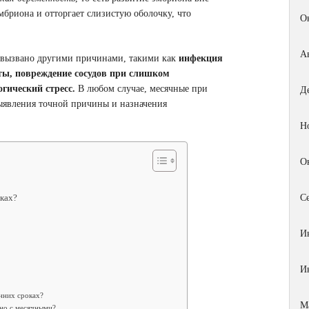
эмбриона и отторгает слизистую оболочку, что
О
А
ь вызвано другими причинами, такими как
инфекция
ты, повреждение сосудов при слишком
гический стресс.
В любом случае, месячные при
Д
ыявления точной причины и назначения
Н
О
ках?
С
И
И
нних сроках?
М
ано с месячными?