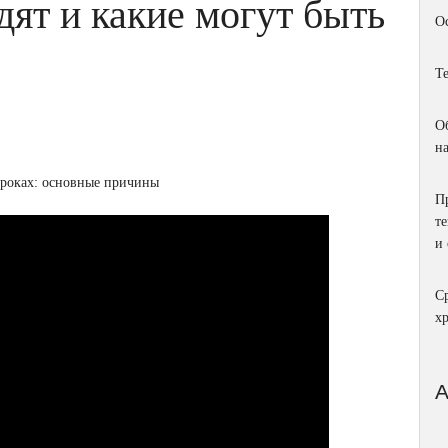
дят и какие могут быть
О
Т
О
н
П
т
и
С
х