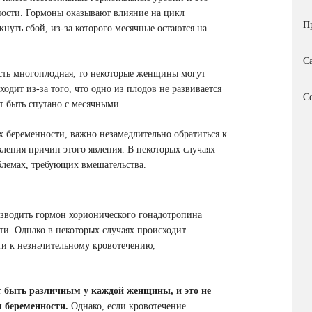
ости. Гормоны оказывают влияние на цикл
П
уть сбой, из-за которого месячные остаются на
С
ость многоплодная, то некоторые женщины могут
дит из-за того, что одно из плодов не развивается
С
т быть спутано с месячными.
 беременности, важно незамедлительно обратиться к
ления причин этого явления. В некоторых случаях
блемах, требующих вмешательства.
изводить гормон хорионического гонадотропина
ти. Однако в некоторых случаях происходит
и к незначительному кровотечению,
т быть различным у каждой женщины, и это не
 беременности.
Однако, если кровотечение