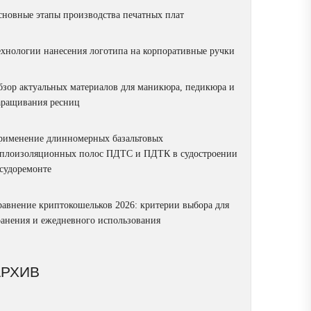
сновные этапы производства печатных плат
ехнологии нанесения логотипа на корпоративные ручки
бзор актуальных материалов для маникюра, педикюра и
аращивания ресниц
рименение длинномерных базальтовых
еплоизоляционных полос ПДТС и ПДТК в судостроении
 судоремонте
равнение криптокошельков 2026: критерии выбора для
ранения и ежедневного использования
АРХИВ