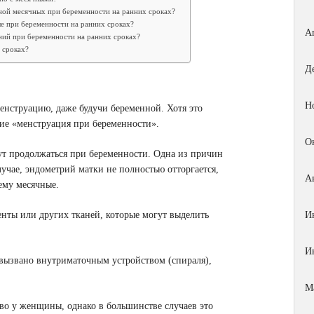
ой месячных при беременности на ранних сроках?
е при беременности на ранних сроках?
А
ний при беременности на ранних сроках?
 сроках?
Д
Н
енструацию, даже будучи беременной. Хотя это
ние «менструация при беременности».
О
ут продолжаться при беременности. Одна из причин
учае, эндометрий матки не полностью отторгается,
А
ему месячные.
нты или других тканей, которые могут выделить
И
И
вызвано внутриматочным устройством (спираля),
М
во у женщины, однако в большинстве случаев это