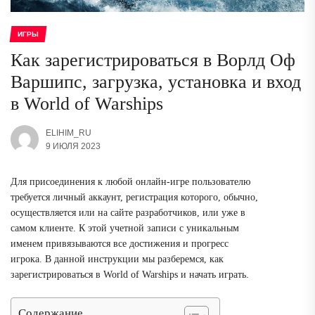
ИГРЫ
Как зарегистрироваться в Ворлд Оф
Варшипс, загрузка, установка и вход
в World of Warships
ELIHIM_RU
9 ИЮЛЯ 2023
Для присоединения к любой онлайн-игре пользователю
требуется личный аккаунт, регистрация которого, обычно,
осуществляется или на сайте разработчиков, или уже в
самом клиенте. К этой учетной записи с уникальным
именем привязываются все достижения и прогресс
игрока. В данной инструкции мы разберемся, как
зарегистрироваться в World of Warships и начать играть.
Содержание