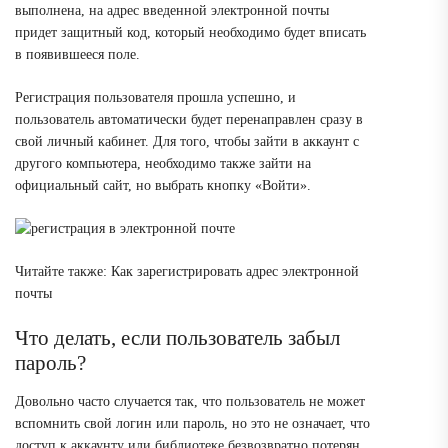
выполнена, на адрес введенной электронной почты
придет защитный код, который необходимо будет вписать
в появившееся поле.
Регистрация пользователя прошла успешно, и
пользователь автоматически будет перенаправлен сразу в
свой личный кабинет. Для того, чтобы зайти в аккаунт с
другого компьютера, необходимо также зайти на
официальный сайт, но выбрать кнопку «Войти».
Читайте также: Как зарегистрировать адрес электронной
почты
Что делать, если пользователь забыл
пароль?
Довольно часто случается так, что пользователь не может
вспомнить свой логин или пароль, но это не означает, что
доступ к аккаунту или библиотеке безвозвратно потерян.