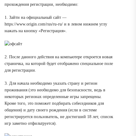
прохождения регистрации, необходимо:
1. Зайти на официальный сайт —
https://www.origin.com/rus/ru-ru/ и в левом нижнем углу
нажать на кнопку «Регистрация».
2. После данного действия на компьютере откроется новая
страничка, на которой будет отображено специальное поле
для регистрации.
3. Для начала необходимо указать страну и регион
проживания (это необходимо для безопасности, ведь в
некоторых регионах определенные игры запрещены.
Кроме того, это поможет подбирать собеседников для
общения) и дату своего рождения (если в системе
регистрируется пользователь, не достигший 18 лет, список
игр заметно отфильтруется).