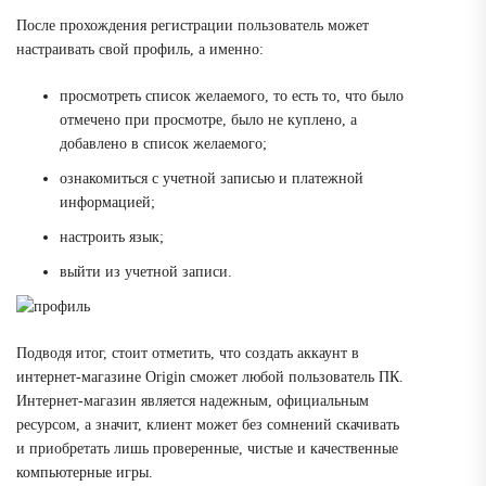
После прохождения регистрации пользователь может
настраивать свой профиль, а именно:
просмотреть список желаемого, то есть то, что было
отмечено при просмотре, было не куплено, а
добавлено в список желаемого;
ознакомиться с учетной записью и платежной
информацией;
настроить язык;
выйти из учетной записи.
Подводя итог, стоит отметить, что создать аккаунт в
интернет-магазине Origin сможет любой пользователь ПК.
Интернет-магазин является надежным, официальным
ресурсом, а значит, клиент может без сомнений скачивать
и приобретать лишь проверенные, чистые и качественные
компьютерные игры.