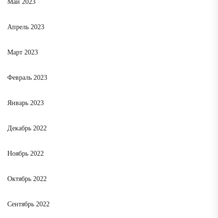
Май 2023
Апрель 2023
Март 2023
Февраль 2023
Январь 2023
Декабрь 2022
Ноябрь 2022
Октябрь 2022
Сентябрь 2022