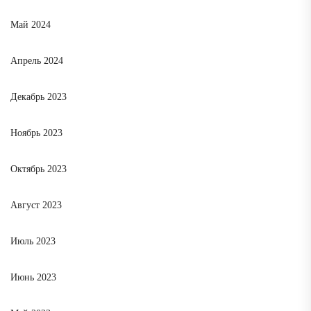
Май 2024
Апрель 2024
Декабрь 2023
Ноябрь 2023
Октябрь 2023
Август 2023
Июль 2023
Июнь 2023