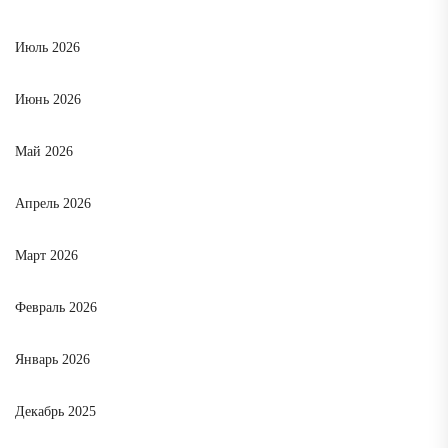
Июль 2026
Июнь 2026
Май 2026
Апрель 2026
Март 2026
Февраль 2026
Январь 2026
Декабрь 2025