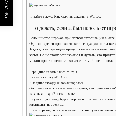
ПРЕДЫДУЩАЯ ЗАПИСЬ
Читайте также: Как удалить аккаунт в Warface
Что делать, если забыл пароль от игр
Большинство игроков при первой авторизации в игре с
Однако нередко происходят такие ситуации, когда все
Тогда для авторизации придётся вновь указывать свой
забыт. Но не стоит беспокоиться и думать, что придёт
можно просто воспользоваться системой восстановлен
Перейдите на главный сайт игры.
Нажмите кнопку «Войти».
Выберите вкладку «Забыли пароль?».
Откроется окно восстановления пароля, в котором вам нео
нажать кнопку «Восстановить».
На указанную почту будет отправлено письмо с активной 
завершения процедуры.
После перехода по ссылке останется лишь указать новый п