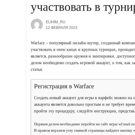
участвовать в турни
ELIHIM_RU
12 ФЕВРАЛЯ 2023
Warface – популярный онлайн-шутер, созданный компани
участвовать в опен капах и крупных турнирах, проходи
является, разнообразие оружия и экипировки, доступног
делом необходимо создать игровой аккаунт, о том, как з
статьи.
Регистрация в Warface
Создать новый аккаунт для игры в варфейс можно на 
аккаунта является довольно простым и не требует вре
пройти эту процедуру, следуйте инструкции, предста
Первым делом необходимо перейти на сайт игры wf.mail.ru
В правом верхнем углу главной страницы найдите кнопку «