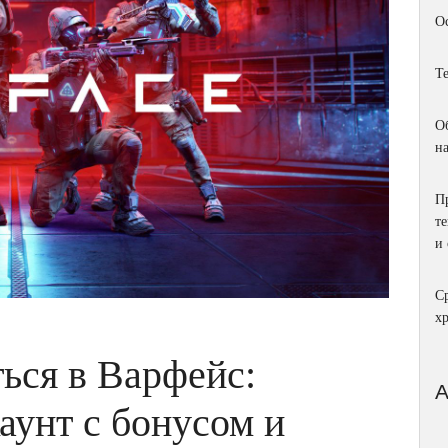
О
Т
О
н
П
т
и
С
х
ться в Варфейс:
аунт с бонусом и