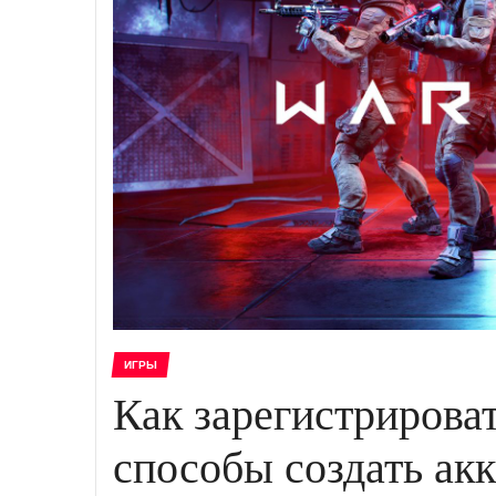
ИГРЫ
Как зарегистрирова
способы создать акк