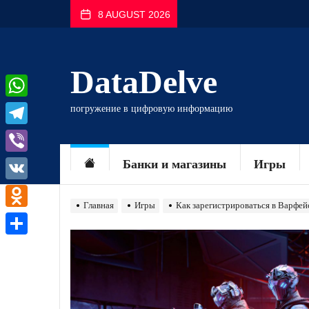
Перейти
8 AUGUST 2026
к
содержимому
DataDelve
WhatsApp
погружение в цифровую информацию
Telegram
Viber
Банки и магазины
Игры
VK
Главная
Игры
Как зарегистрироваться в Варфейс
Odnoklassniki
Отправить