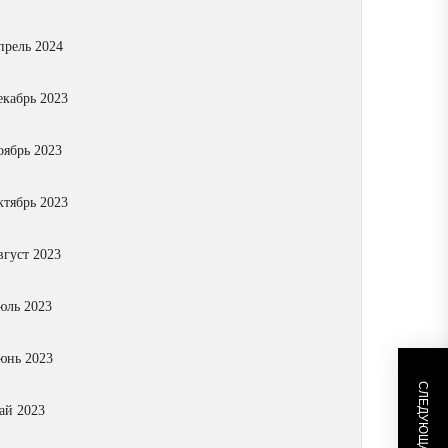
прель 2024
екабрь 2023
оябрь 2023
ктябрь 2023
вгуст 2023
юль 2023
юнь 2023
ай 2023