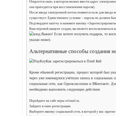
Откроется окно, в котором можно ввести адрес электрон
она пригодится при восстановлении пароля).
После ввода электронной почты появится поле для ввода н
существует. Единственное условие – пароль не должен быт
Подтвердите каптчу и нажмите кнопку «Зарегистрировать
Ваш игровой аккаунт создан, вы можете воспользоваться им
Важно!
Если хотите получить подарок, то восп
указан ниже).
Альтернативные способы создания но
Как зарегистрироваться в Плей Кей
Кроме обычной регистрации, процесс которой был указ
через уже имеющуюся учётную запись в социальных с
социальные сети, как Одноклассники и ВКонтакте. Дл
необходимо выполнить следующие действия:
Перейдите на сайт игры wf.mail.ru.
Зайдите в окно регистрации.
Выберите иконку социальной сети, в которой у вас зарегис