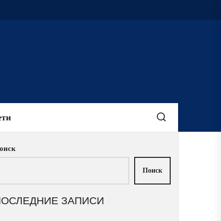
ети
оиск
Поиск
ПОСЛЕДНИЕ ЗАПИСИ