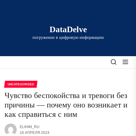
Перейти
к
содержимому
DataDelve
погружение в цифровую информацию
UNCATEGORISED
Чувство беспокойства и тревоги без
причины — почему оно возникает и
как справиться с ним
ELIHIM_RU
16 АПРЕЛЯ 2024