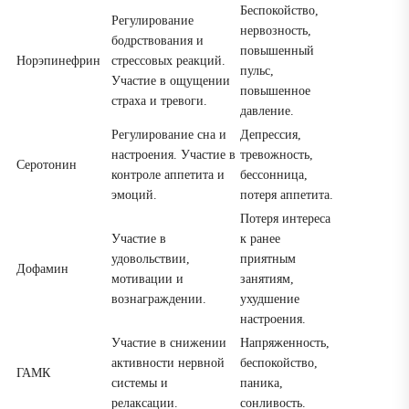
Беспокойство,
Регулирование
нервозность,
бодрствования и
повышенный
Норэпинефрин
стрессовых реакций.
пульс,
Участие в ощущении
повышенное
страха и тревоги.
давление.
Регулирование сна и
Депрессия,
настроения. Участие в
тревожность,
Серотонин
контроле аппетита и
бессонница,
эмоций.
потеря аппетита.
Потеря интереса
Участие в
к ранее
удовольствии,
приятным
Дофамин
мотивации и
занятиям,
вознаграждении.
ухудшение
настроения.
Участие в снижении
Напряженность,
активности нервной
беспокойство,
ГАМК
системы и
паника,
релаксации.
сонливость.