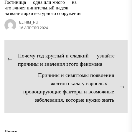
Гостиница — одна или много — на
что влияет винительный падеж
названия архитектурного сооружения
ELIHIM_RU
16 АПРЕЛЯ 2024
Навигация
Почему год круглый и сладкий — узнайте
по
Предыдущая
причины и значения этого феномена
записям
запись:
Причины и симптомы появления
желтого кала у взрослых —
Сл
провоцирующие факторы и возможные
зап
заболевания, которые нужно знать
Поиск