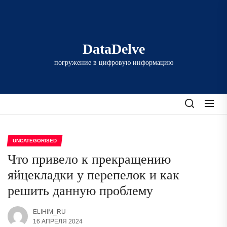
Перейти
к
содержимому
DataDelve
погружение в цифровую информацию
UNCATEGORISED
Что привело к прекращению
яйцекладки у перепелок и как
решить данную проблему
ELIHIM_RU
16 АПРЕЛЯ 2024