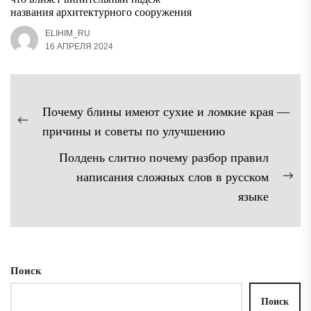
названия архитектурного сооружения
ELIHIM_RU
16 АПРЕЛЯ 2024
Навигация
Почему блины имеют сухие и ломкие края —
по
Предыдущая
причины и советы по улучшению
записям
запись:
Полдень слитно почему разбор правил
написания сложных слов в русском
Сл
языке
зап
Поиск
Поиск