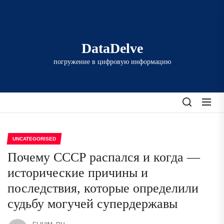
Перейти
к
содержимому
DataDelve
погружение в цифровую информацию
UNCATEGORISED
Почему СССР распался и когда —
исторические причины и
последствия, которые определили
судьбу могучей супердержавы