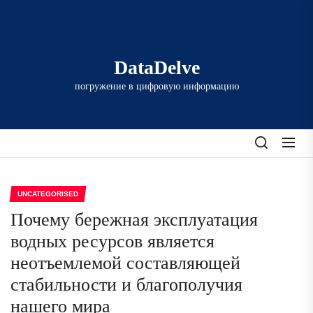
Перейти
к
содержимому
DataDelve
погружение в цифровую информацию
UNCATEGORISED
Почему бережная эксплуатация
водных ресурсов является
неотъемлемой составляющей
стабильности и благополучия
нашего мира