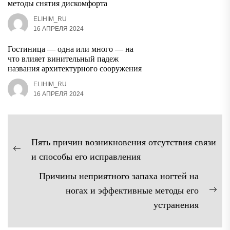
методы снятия дискомфорта
ELIHIM_RU
16 АПРЕЛЯ 2024
Гостиница — одна или много — на
что влияет винительный падеж
названия архитектурного сооружения
ELIHIM_RU
16 АПРЕЛЯ 2024
Навигация
Пять причин возникновения отсутствия связи
по
Предыдущая
и способы его исправления
записям
запись:
Причины неприятного запаха ногтей на
ногах и эффективные методы его
Сл
устранения
зап