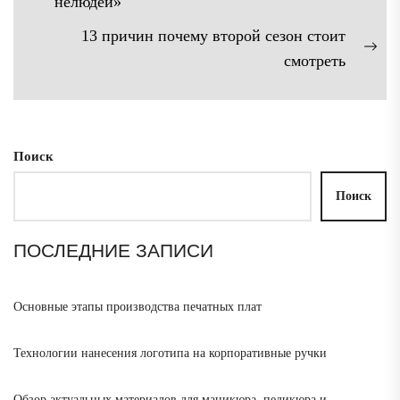
записям
нелюдей»
запись:
13 причин почему второй сезон стоит
Сл
смотреть
зап
Поиск
Поиск
ПОСЛЕДНИЕ ЗАПИСИ
Основные этапы производства печатных плат
Технологии нанесения логотипа на корпоративные ручки
Обзор актуальных материалов для маникюра, педикюра и