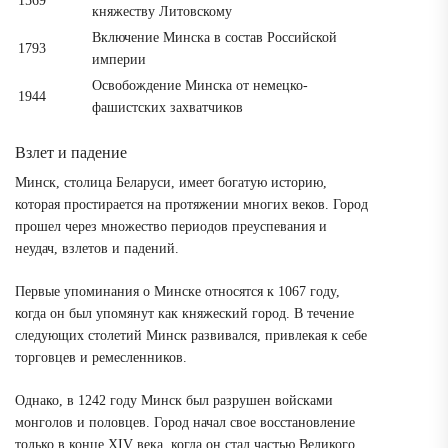
1569
княжеству Литовскому
Включение Минска в состав Российской
1793
империи
Освобождение Минска от немецко-
1944
фашистских захватчиков
Взлет и падение
Минск, столица Беларуси, имеет богатую историю,
которая простирается на протяжении многих веков. Город
прошел через множество периодов преуспевания и
неудач, взлетов и падений.
Первые упоминания о Минске относятся к 1067 году,
когда он был упомянут как княжеский город. В течение
следующих столетий Минск развивался, привлекая к себе
торговцев и ремесленников.
Однако, в 1242 году Минск был разрушен войсками
монголов и половцев. Город начал свое восстановление
только в конце XIV века, когда он стал частью Великого